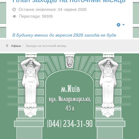
Останнє оновлення: 04 червня 2026
Перегляди: 58306
В Будинку вчених до вересня 2926 заходів не буде
Афіша
Заходи на поточний місяць