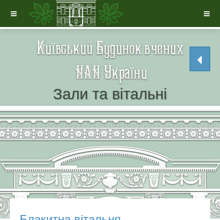
Зали та вітальні
Блакитна вiтальня