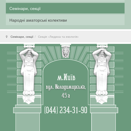
Семінари, секції
Народні аматорські колективи
Семінари, секції
Секція «Людина та екологія»