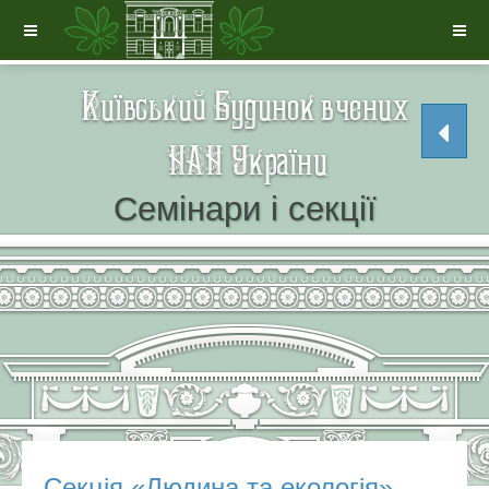
Семінари і секції
Секція «Людина та екологія»