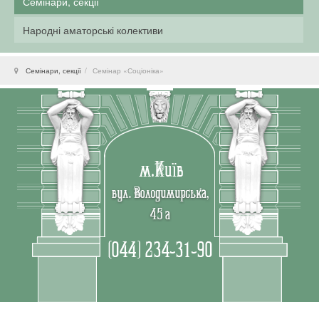
Семінари, секції
Народні аматорські колективи
Семінари, секції
Семінар «Соціоніка»