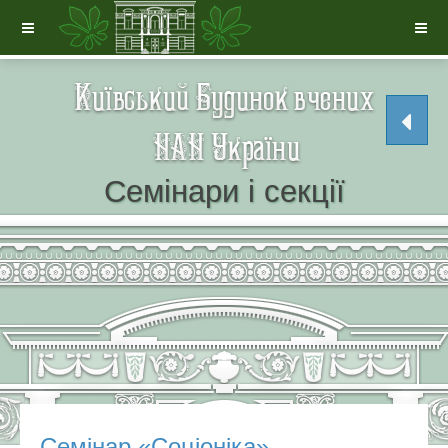
Семінари і секції
Семінар «Соціоніка»